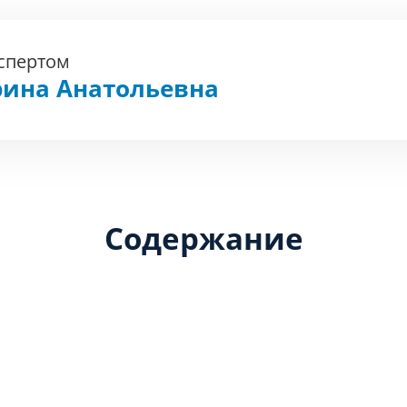
кспертом
рина Анатольевна
Содержание