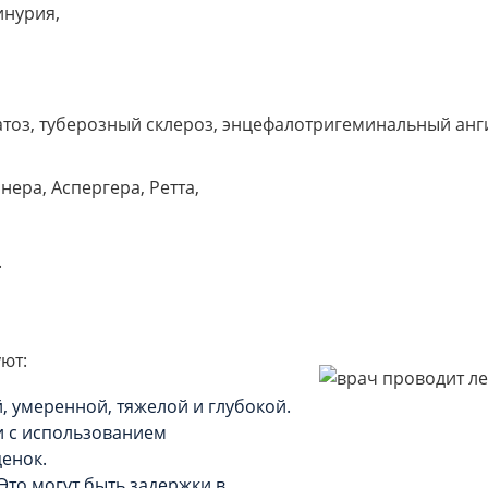
инурия,
з, туберозный склероз, энцефалотригеминальный анг
ера, Аспергера, Ретта,
.
ют:
й, умеренной, тяжелой и глубокой.
и с использованием
енок.
 Это могут быть задержки в