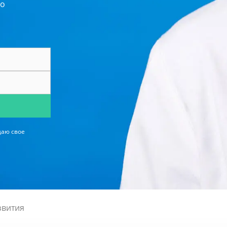
по
даю свое
звития