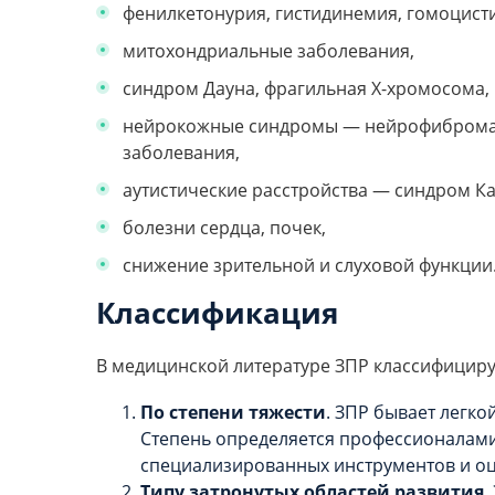
фенилкетонурия, гистидинемия, гомоцист
митохондриальные заболевания,
синдром Дауна, фрагильная Х-хромосома,
нейрокожные синдромы — нейрофибромато
заболевания,
аутистические расстройства — синдром Кан
болезни сердца, почек,
снижение зрительной и слуховой функции
Классификация
В медицинской литературе ЗПР классифициру
По степени тяжести
. ЗПР бывает легко
Степень определяется профессионалам
специализированных инструментов и оц
Типу затронутых областей развития
.