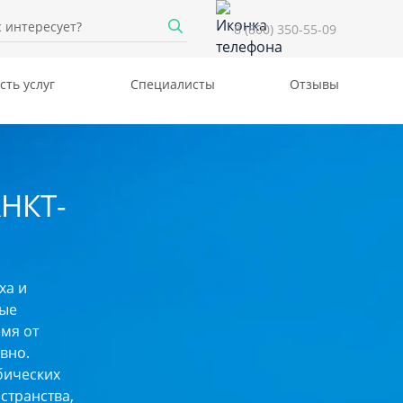
8 (800) 350-55-09
сть услуг
Специалисты
Отзывы
НКТ-
ха и
ные
емя от
вно.
бических
странства,