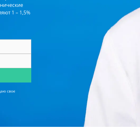
инические
яют 1 – 1,5%
даю свое