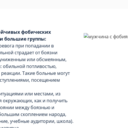
тойчивых фобических
и большие группы:
 тревога при попадании в
льной страдает от боязни
ь униженным или обсмеянным,
: обильной потливостью,
 реакции. Такие больные могут
ыступлениями, посещением
итуациями или местами, из
я окружающих, как и получить
оянии между боязнью и
 большим скоплением народа,
ие, учебные аудитории, школа).
иативна.