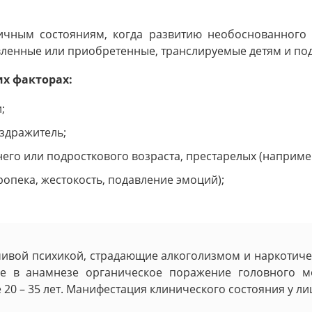
ичным состояниям, когда развитию необоснованного с
ленные или приобретенные, транслируемые детям и под
х факторах:
;
здражитель;
него или подросткового возраста, престарелых (например
опека, жестокость, подавление эмоций);
йчивой психикой, страдающие алкоголизмом и наркотич
е в анамнезе органическое поражение головного м
20 – 35 лет. Манифестация клинического состояния у лиц