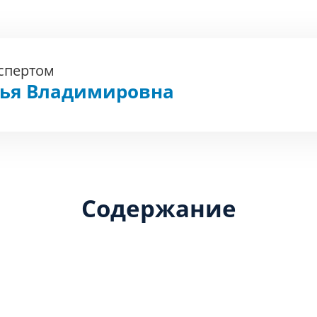
кспертом
фья Владимировна
Содержание