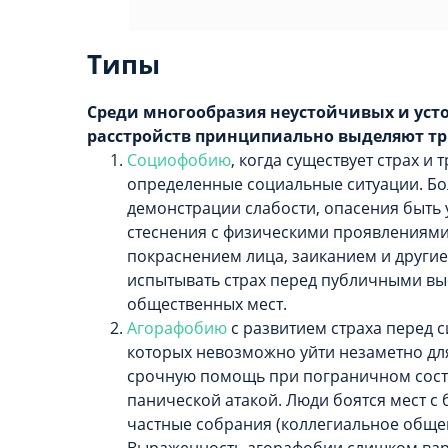
Типы
Среди многообразия неустойчивых и ус
расстройств принципиально выделяют тр
Социофобию
, когда существует страх и
определенные социальные ситуации. Бо
демонстрации слабости, опасения быт
стеснения с физическими проявлениями
покраснением лица, заиканием и другие
испытывать страх перед публичными в
общественных мест.
Агорафобию
с развитием страха перед с
которых невозможно уйти незаметно дл
срочную помощь при пограничном сост
панической атакой. Люди боятся мест с
частные собрания (коллегиальное общен
Выраженность агорафобии слишком вар