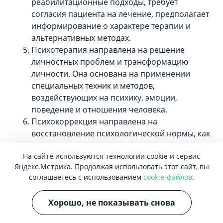
реабилитационные подходы, требует
согласия пациента на лечение, предполагает
информирование о характере терапии и
альтернативных методах.
Психотерапия направлена на решение
личностных проблем и трансформацию
личности. Она основана на применении
специальных техник и методов,
воздействующих на психику, эмоции,
поведение и отношения человека.
Психокоррекция направлена на
восстановление психологической нормы, как
с точки зрения эмоционального состояния и
На сайте используются технологии cookie и сервис
личностных черт. Психокоррекция включает
Яндекс.Метрика. Продолжая использовать этот сайт, вы
обучение, тренинги, игротерапию, арт-
соглашаетесь с использованием
cookie-файлов
.
терапию и другие методы, помогающие
скорректировать нарушения психики.
Хорошо, не показывать снова
Психологическое сопровождение
предполагает специфическое