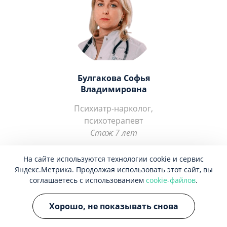
Булгакова Софья
Владимировна
Психиатр-нарколог,
психотерапевт
Стаж 7 лет
ЗАПИСАТЬСЯ
На сайте используются технологии cookie и сервис
Яндекс.Метрика. Продолжая использовать этот сайт, вы
соглашаетесь с использованием
cookie-файлов
.
Отзывы о центре
Хорошо, не показывать снова
Екатерины Шуровой